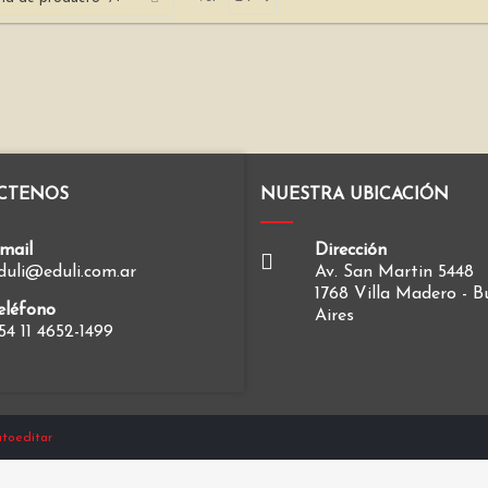
CTENOS
NUESTRA UBICACIÓN
mail
Dirección
duli@eduli.com.ar
Av. San Martin 5448
1768 Villa Madero - 
eléfono
Aires
54 11 4652-1499
toeditar