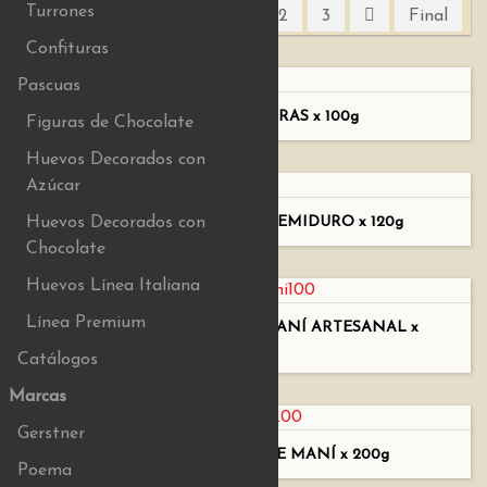
Turrones
1
2
3
Final
Confituras
Pascuas
TURRÓN DE ALMENDRAS x 100g
Figuras de Chocolate
Huevos Decorados con
Azúcar
TURRÓN DE ALMENDRAS SEMIDURO x 120g
Huevos Decorados con
Chocolate
Huevos Línea Italiana
Línea Premium
TURRÓN SEMIBLANDO DE MANÍ ARTESANAL x
100g
Catálogos
Marcas
Gerstner
TURRÓN SEMIBLANDO DE MANÍ x 200g
Poema