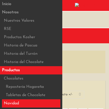
Inicio
Nosotros
Nuestros Valores
RSE
Menu
Productos Kosher
Historia de Pascua
Historia del Turrón
Historia del Chocolate
Productos
Chocolates
Repostería Hogareña
Categoría de producto +/-
Ordenar por
Tabletas de Chocolate
Navidad
Ver